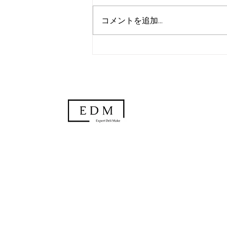
コメントを追加…
ララムーブ（Lalamove）と
は？軽貨物ギグワーク
合同会社Expert Deli M
〒210-0803
​神奈川県川崎市川崎区川中島1-
090-8504-2099
edm.llc0123@gmail.com