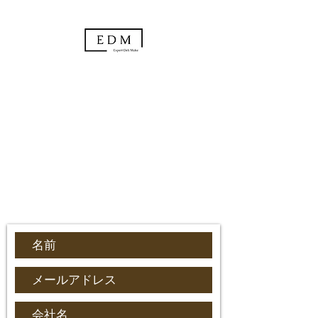
合同会社Expert Deli Make
〒210-0803
​神奈川県川崎市川崎区川中島
1-20-1
090-8504-2099
edm.llc0123@gmail.com
​お問い合わせはこちらから